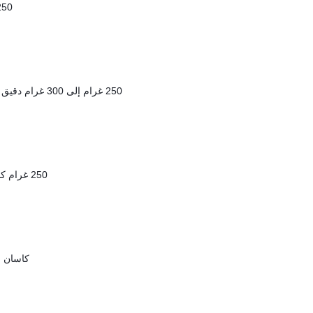
250 ميليليتر
250 غرام إلى 300 غرام دقيق ابيض منخول مع 21 غرام خميرة الحلويات
250 غرام كاوكاو (الفول السوداني)
كاسان 