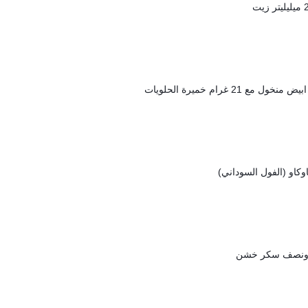
 زيت
ونصف سكر خشن