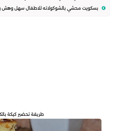
بسكويت محشي بالشوكولاته للاطفال سهل وهش وافض
طريقة تحضير كيكة بالك