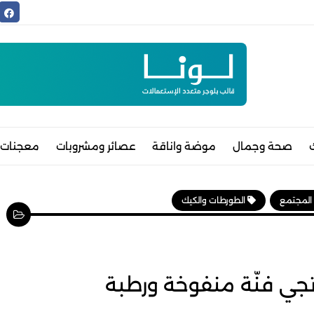
صحة وجمال
موضة واناقة
عصائر ومشروبات
معجنات 
 المجتمع
الطورطات والكيك
اتجي فنّة منفوخة ورطبة