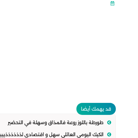
قد يهمك أيضا
طورطة باللوز روعة فالمذاق وسهلة في التحضير
الكيك اليومي العائلي سهل و اقتصادي لذذذذذذييي