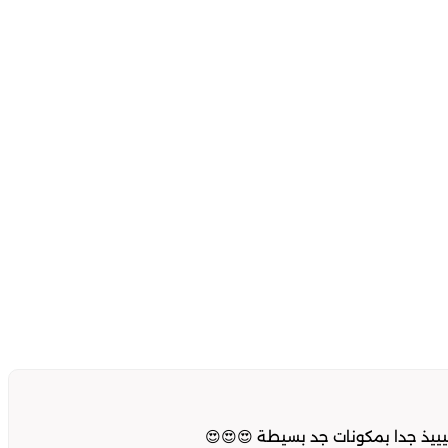
يييذ جدا بمكونات جد بسيطة 😍😍😍