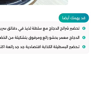
قد يهمك أيضا
تحضير شرائح الدجاج مع سلطة لذيذ في دقائق سريع
الدجاج معمر بحشو رائع ومرفوق بتشكيلة من الخضر
تـحضير البسطيلة الكذابة اقتصادية جد جد رائعة اك