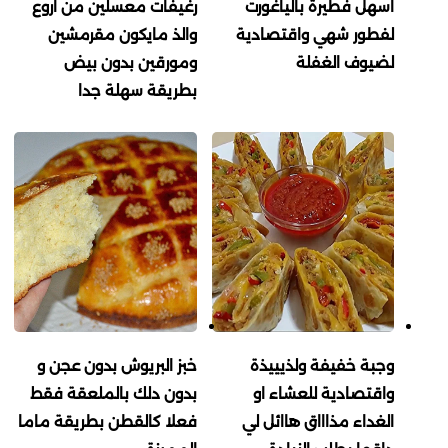
اسهل فطيرة بالياغورت
رغيفات معسلين من اروع
لفطور شهي واقتصادية
والذ مايكون مقرمشين
لضيوف الغفلة
ومورقين بدون بيض
بطريقة سهلة جدا
وجبة خفيفة ولذيييذة
خبز البريوش بدون عجن و
واقتصادية للعشاء او
بدون دلك بالملعقة فقط
الغداء مذاااق هاائل لي
فعلا كالقطن بطريقة ماما