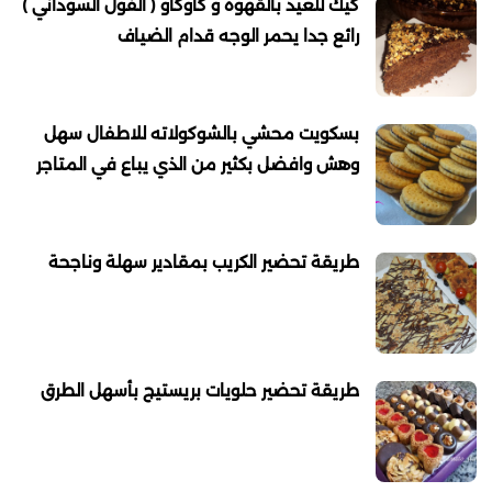
كيك للعيد بالقهوة و كاوكاو ( الفول السوداني )
رائع جدا يحمر الوجه قدام الضياف
بسكويت محشي بالشوكولاته للاطفال سهل
وهش وافضل بكثير من الذي يباع في المتاجر
طريقة تحضير الكريب بمقادير سهلة وناجحة
طريقة تحضير حلويات بريستيج بأسهل الطرق