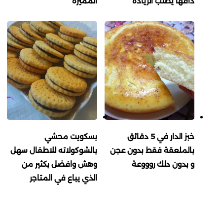
داقها يطلب الزيادة
المميزة
خبز الدار في 5 دقائق
بسكويت محشي
بالملعقة فقط بدون عجن
بالشوكولاته للاطفال سهل
و بدون دلك روووعة
وهش وافضل بكثير من
الذي يباع في المتاجر