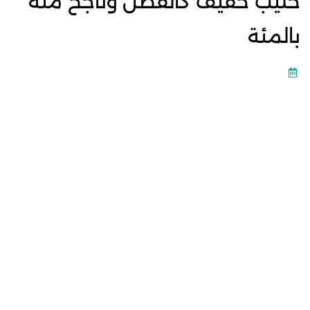
حليب خفيف كالقطن وناجح مئة
بالمئة