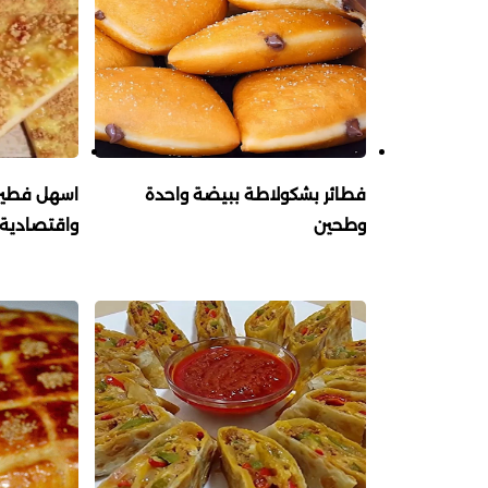
فطائر بشكولاطة ببيضة واحدة
اسهل فطيرة
وطحين
واقتصادية 