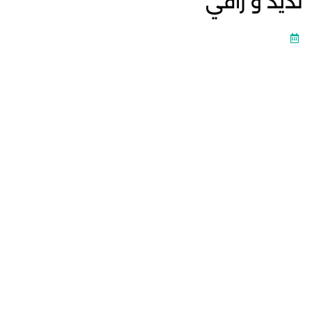
لذيذ و راقي