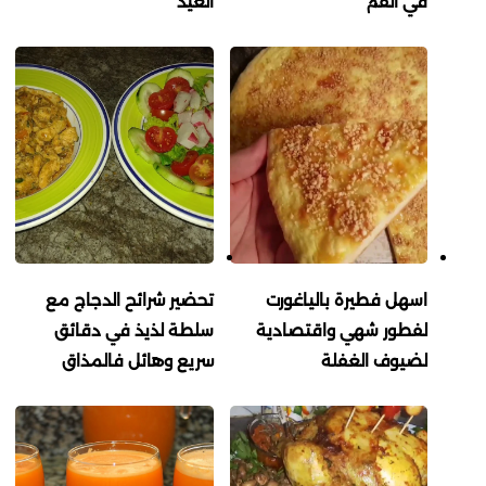
في الفم
العيد
اسهل فطيرة بالياغورت
تحضير شرائح الدجاج مع
لفطور شهي واقتصادية
سلطة لذيذ في دقائق
لضيوف الغفلة
سريع وهائل فالمذاق