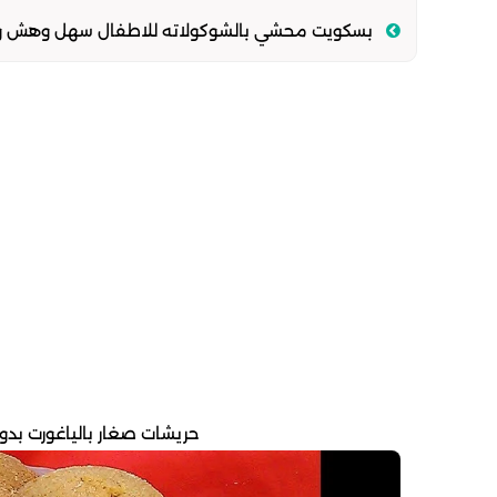
بسكويت محشي بالشوكولاته للاطفال سهل وهش وافض
حريشات صغار بالياغورت بدو