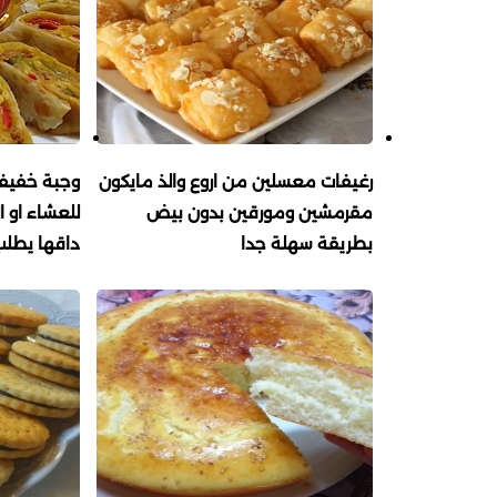
رغيفات معسلين من اروع والذ مايكون
وجبة خفيفة
مقرمشين ومورقين بدون بيض
للعشاء او ا
بطريقة سهلة جدا
داقها يطلب 