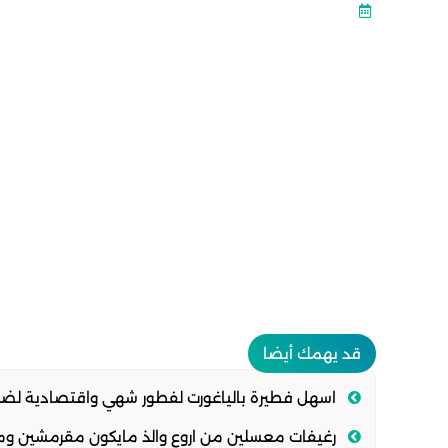
قد يهمك أيضا
اسهل فطيرة بالياغورت لفطور شهي واقتصادية لضي
رغيفات معسلين من اروع والذ مايكون مقرمشين وم