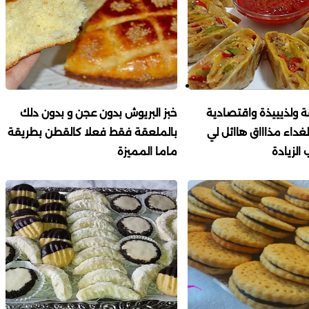
 ولذيييذة واقتصادية
خبز البريوش بدون عجن و بدون دلك
لغداء مذاااق هاائل لي
بالملعقة فقط فعلا كالقطن بطريقة
الزيادة
ماما المميزة