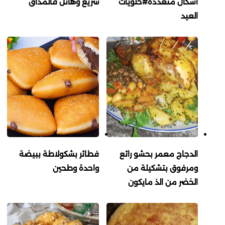
اشكال متعددة#حلويات
سريع وهائل فالمذاق
العيد
الدجاج معمر بحشو رائع
فطائر بشكولاطة ببيضة
ومرفوق بتشكيلة من
واحدة وطحين
الخضر من الذ مايكون