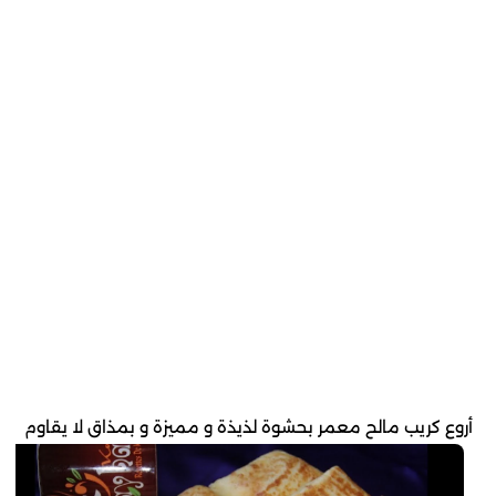
أروع كريب مالح معمر بحشوة لذيذة و مميزة و بمذاق لا يقاوم