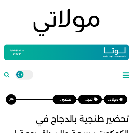
مولاتي موقع نسائي مغربي يهتم بالمرأة المغربية، وأخبار الأسرة و المجتمع
اطباق رئيسية
تحضير طنجية بالدجاج في الكوكوت سريعة والمداق روعة لي داقها يشكرك
تحضير طنجية بالدجاج في