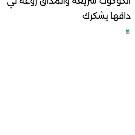
الكوكوت سريعة والمداق روعة لي
داقها يشكرك