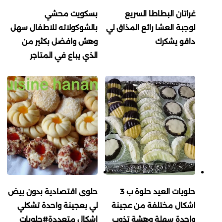
غراتان البطاطا السريع
بسكويت محشي
لوجبة العشا رائع المذاق لي
بالشوكولاته للاطفال سهل
داقو يشكرك
وهش وافضل بكثير من
الذي يباع في المتاجر
حلويات العيد حلوة ب 3
حلوى اقتصادية بدون بيض
اشكال مختلفة من عجينة
لي بعجينة واحدة تشكلي
واحدة سهلة وهشة تذوب
اشكال متعددة#حلويات