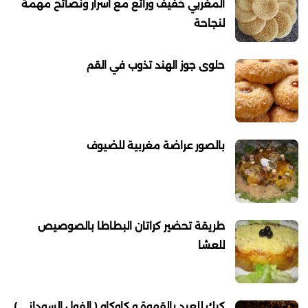
المغربي خفيف ورائع مع اسرار ونصائح مهمة
لنجاحة
حلوى جوز الهند تذوب في القم
بالصور عراضة مغربية للضيوف
طريقة تحضير كراتان البطاطا بالصوصيص
للعشا
كيك للعيد بالقهوة و كاوكاو ( الفول السوداني )