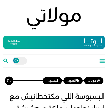
مولاتي موقع نسائي مغربي يهتم بالمرأة المغربية، وأخبار الأسرة و المجتمع
الطورطات والكيك
البسبوسة اللي مكتخطانيش مع اسرار نجاحها معلكة و هشيشة رااائعة المذاق
البسبوسة اللي مكتخطانيش مع