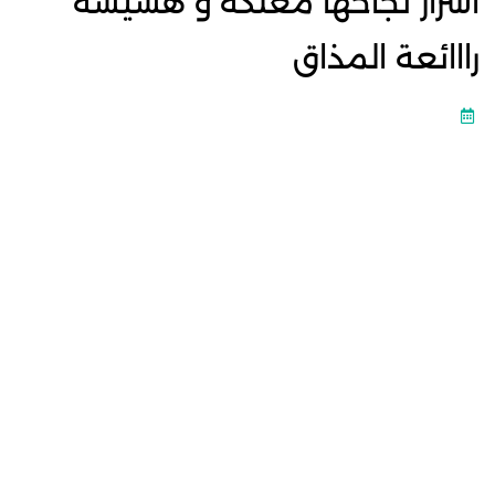
اسرار نجاحها معلكة و هشيشة
رااائعة المذاق