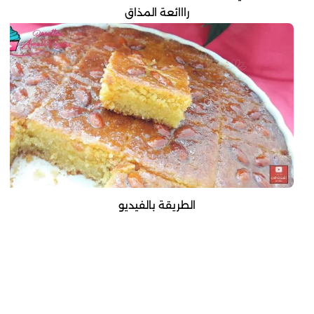
رااائعة المذاق
الطريقة بالفيديو