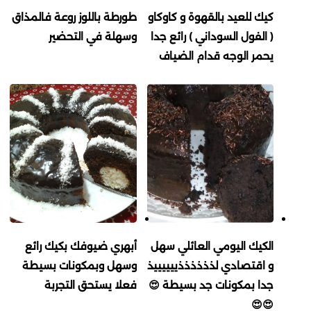
كيك للعيد بالقهوة و كاوكاو
طورطة باللوز روعة فالمذاق
( الفول السوداني ) رائع جدا
وسهلة في التحضير
يحمر الوجه قدام الضياف
الكيك اليومي العائلي سهل
أبهري ضيوفك بكيك رائع
و اقتصادي لذذذذذذييييييذ
وسهل وبمكونات بسيطة
جدا بمكونات جد بسيطة 😍
فعلا يستحق التجربة
😍😍