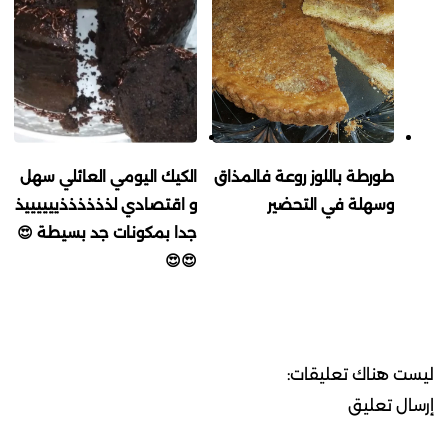
طورطة باللوز روعة فالمذاق
الكيك اليومي العائلي سهل
وسهلة في التحضير
و اقتصادي لذذذذذذييييييذ
جدا بمكونات جد بسيطة 😍
😍😍
ليست هناك تعليقات:
إرسال تعليق