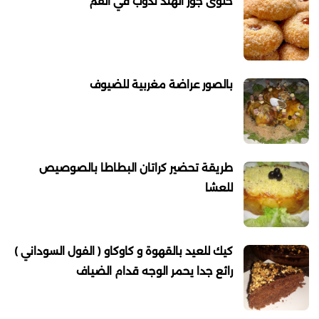
حلوى جوز الهند تذوب في القم
بالصور عراضة مغربية للضيوف
طريقة تحضير كراتان البطاطا بالصوصيص
للعشا
كيك للعيد بالقهوة و كاوكاو ( الفول السوداني )
رائع جدا يحمر الوجه قدام الضياف