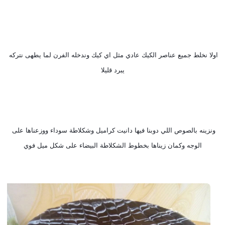
اولا نخلط جميع عناصر الكيك عادي مثل اي كيك وندخله الفرن لما يطهى نتركه 
يبرد قليلا
ونزينه بالصوص اللي دوبنا فيها دانيت كراميل وشكلاطة سوداء ووزعناها على 
الوجه وكمان زيناها بخطوط الشكلاطة البيضاء على شكل ميل فوي