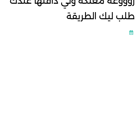
روووعة معلكة ولي داقتها عندك
طلب ليك الطريقة