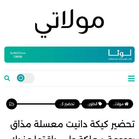
مولاتي موقع نسائي مغربي يهتم بالمرأة المغربية، وأخبار الأسرة و المجتمع
الطورطات والكيك
تحضير كيكة دانيت معسلة مذاق روووعة معلكة ولي داقتها عندك طلب ليك الطريقة
تحضير كيكة دانيت معسلة مذاق