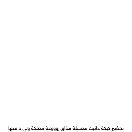
تحضير كيكة دانيت معسلة مذاق روووعة معلكة ولي داقتها