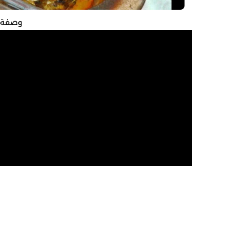
وصفة ا