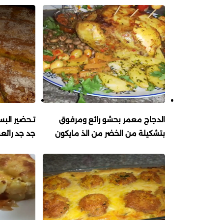
الدجاج معمر بحشو رائع ومرفوق
تـحضير البس
بتشكيلة من الخضر من الذ مايكون
جد جد رائع