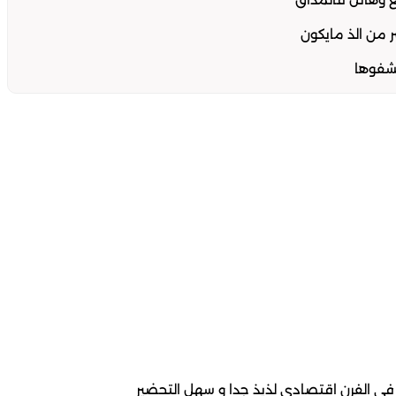
 من الذ مايكون
تشفوها
ي الفرن اقتصادي لذيذ جدا و سهل التحضير