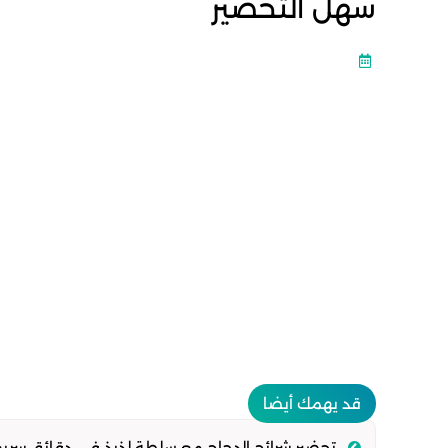
سهل التحضير
قد يهمك أيضا
تحضير شرائح الدجاج مع سلطة لذيذ في دقائق سريع