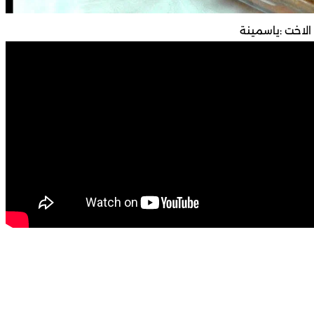
لاخت :ياسمينة