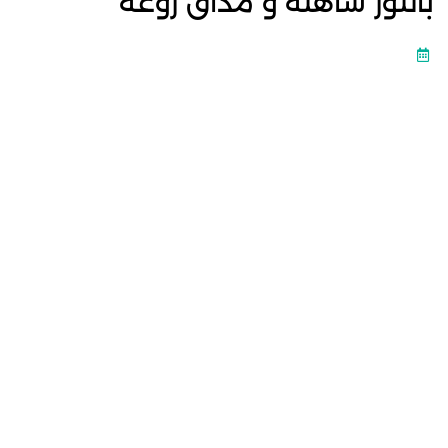
باللوز ساهلة و مذاق روعة