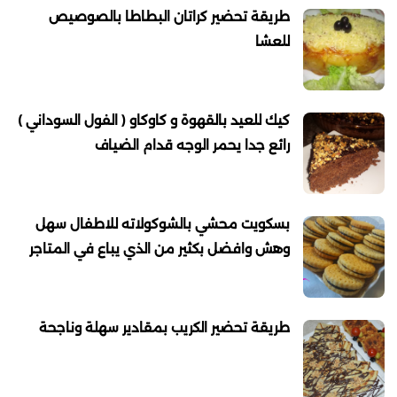
طريقة تحضير كراتان البطاطا بالصوصيص
للعشا
كيك للعيد بالقهوة و كاوكاو ( الفول السوداني )
رائع جدا يحمر الوجه قدام الضياف
بسكويت محشي بالشوكولاته للاطفال سهل
وهش وافضل بكثير من الذي يباع في المتاجر
طريقة تحضير الكريب بمقادير سهلة وناجحة