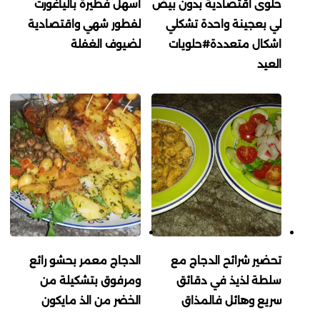
حلوى اقتصادية بدون بيض
اسهل فطيرة بالياغورت
لي بعجينة واحدة تشكلي
لفطور شهي واقتصادية
اشكال متعددة#حلويات
لضيوف الغفلة
العيد
تحضير شرائح الدجاج مع
الدجاج معمر بحشو رائع
سلطة لذيذ في دقائق
ومرفوق بتشكيلة من
سريع وهائل فالمذاق
الخضر من الذ مايكون