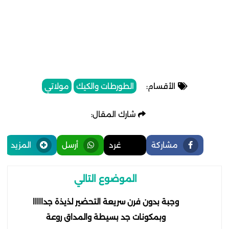
الأقسام:
الطورطات والكيك
مولاتي
شارك المقال:
مشاركة
غرد
أرسل
المزيد
الموضوع التالي
وجبة بدون فرن سريعة التحضير لذيذة جدااااا
وبمكونات جد بسيطة والمداق روعة