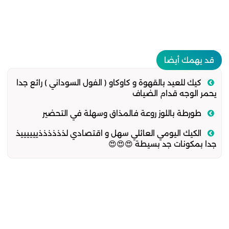
قد يهمك أيضا
كيك للعيد بالقهوة و كاوكاو ( الفول السوداني ) رائع جدا
يحمر الوجه قدام الضياف
طورطة باللوز روعة فالمذاق وسهلة في التحضير
الكيك اليومي العائلي سهل و اقتصادي لذذذذذذييييييذ
جدا بمكونات جد بسيطة 😍😍😍