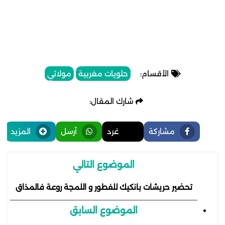
الأقسام:
حلويات مغربية
مولاتي
شارك المقال:
مشاركة
غرد
أرسل
المزيد
الموضوع التالي
تحضير حريشات بانكيك للفطور و اللمجة روعة فالمذاق
الموضوع السابق