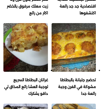
اقتصادية جد جد رائعة
زيت معلك مرفوق بالخضر
اكتشفوها
اكثر من رائع
تحضير جلبانة بالبطاطا
غراتان البطاطا السريع
مشوكة في الفرن وجبة
لوجبة العشا رائع المذاق لي
رائعة جدا
داقو يشكرك