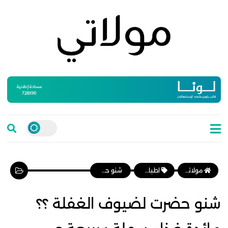
مولاتي موقع نسائي مغربي يهتم بالمرأة المغربية، وأخبار الأسرة و المجتمع
اطباق رئيسية
شنو حضرت لضيوف الغفلة ؟؟ مائدة غذاء سهلة سريعة و بسيطة غير مكلفة
شنو حضرت لضيوف الغفلة ؟؟