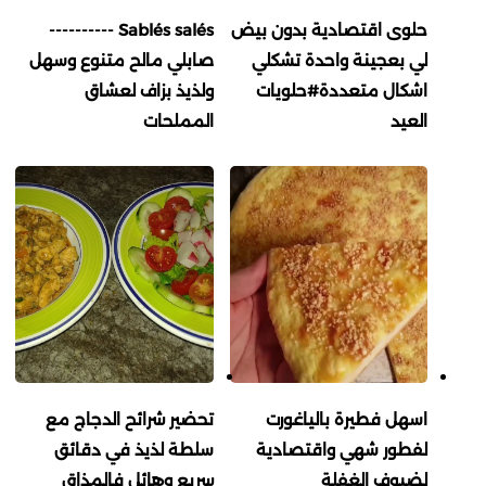
حلوى اقتصادية بدون بيض
Sablés salés ----------
لي بعجينة واحدة تشكلي
صابلي مالح متنوع وسهل
اشكال متعددة#حلويات
ولذيذ بزاف لعشاق
العيد
المملحات
اسهل فطيرة بالياغورت
تحضير شرائح الدجاج مع
لفطور شهي واقتصادية
سلطة لذيذ في دقائق
لضيوف الغفلة
سريع وهائل فالمذاق