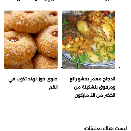
الدجاج معمر بحشو رائع
حلوى جوز الهند تذوب في
ومرفوق بتشكيلة من
القم
الخضر من الذ مايكون
ليست هناك تعليقات: