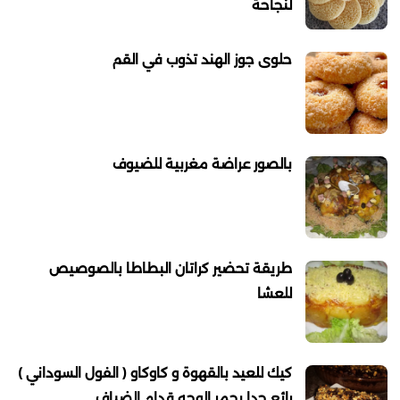
لنجاحة
حلوى جوز الهند تذوب في القم
بالصور عراضة مغربية للضيوف
طريقة تحضير كراتان البطاطا بالصوصيص
للعشا
كيك للعيد بالقهوة و كاوكاو ( الفول السوداني )
رائع جدا يحمر الوجه قدام الضياف