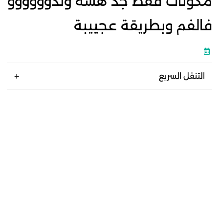
مكونات فقط جد هشة وتذوووووو
فالفم وبطريقة عجييبة
التنقل السريع