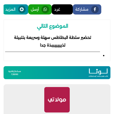
مشاركة
غرد
أرسل
المزيد
الموضوع التالي
تحضير سلطة البطاطس سهلة وسريعة بتتبيلة
لذيييييببذة جدا