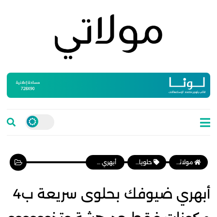
مولاتي موقع نسائي مغربي يهتم بالمرأة المغربية، وأخبار الأسرة و المجتمع
حلويات عصرية
أبهري ضيوفك بحلوى سريعة ب4 مكونات فقط جد هشة وتذوووووو فالفم وبطريقة عجييبة
أبهري ضيوفك بحلوى سريعة ب4