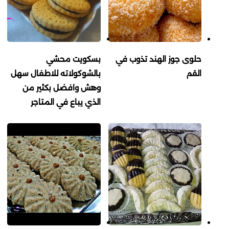
حلوى جوز الهند تذوب في
بسكويت محشي
القم
بالشوكولاته للاطفال سهل
وهش وافضل بكثير من
الذي يباع في المتاجر