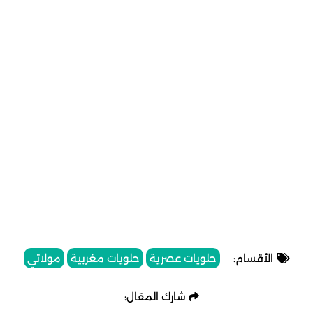
الأقسام:
حلويات عصرية
حلويات مغربية
مولاتي
شارك المقال: