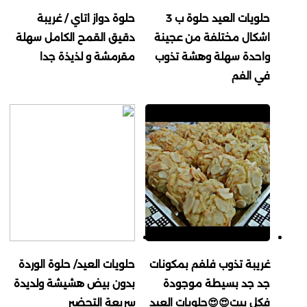
حلويات العيد حلوة ب 3
حلوة دواز اتاي / غريبة
اشكال مختلفة من عجينة
دقيق القمح الكامل سهلة
واحدة سهلة وهشة تذوب
مقرمشة و لذيذة جدا
في الفم
غريبة تذوب فلفم بمكونات
حلويات العيد/ حلوة الوردة
جد جد بسيطة موجودة
بدون بيض هشيشة ولديدة
فكل بيت😍😍حلويات العيد
سريعة التحضير