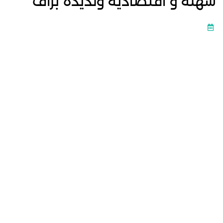
سهلة و اقتصادية ولذيذة بزاف