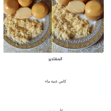
المقادير:
كاس عنبة ماء
كأس زيت