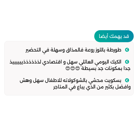
قد يهمك أيضا
طورطة باللوز روعة فالمذاق وسهلة في التحضير
الكيك اليومي العائلي سهل و اقتصادي لذذذذذذييييييذ
جدا بمكونات جد بسيطة 😍😍😍
بسكويت محشي بالشوكولاته للاطفال سهل وهش
وافضل بكثير من الذي يباع في المتاجر