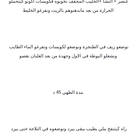
عنصر + النشا +الحليب المجفف نخويوه فكويسات اكونو كيتحملو 
الحرارة من بعد ماندهنوهم بالزيت ونفرغو الخليط
نوضعو زيف في الطنجرة ونوضعو لكويسات ونفرغو الماء الطايب 
ونشعلو البوطة في الاول وجهدة من بعد الغليان نقصو
مدة الطهي 45 د
راه كيتنفخ ملي يطيب يبقى يبرد ونوضعوه في التلاجة حتى يبرد 