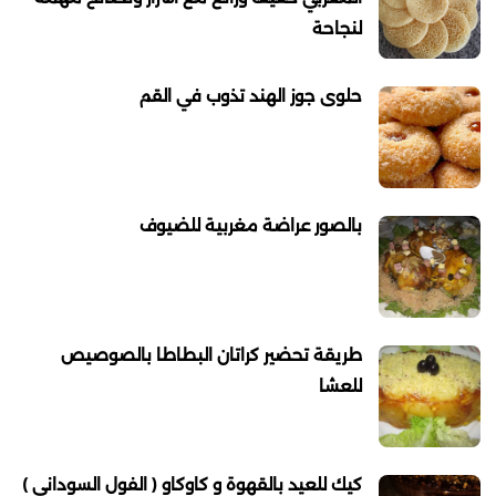
لنجاحة
حلوى جوز الهند تذوب في القم
بالصور عراضة مغربية للضيوف
طريقة تحضير كراتان البطاطا بالصوصيص
للعشا
كيك للعيد بالقهوة و كاوكاو ( الفول السوداني )