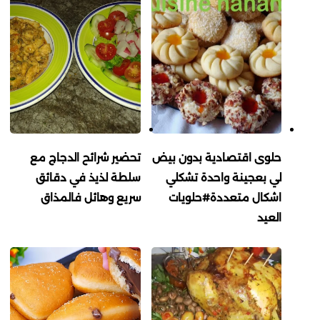
حلوى اقتصادية بدون بيض
تحضير شرائح الدجاج مع
لي بعجينة واحدة تشكلي
سلطة لذيذ في دقائق
اشكال متعددة#حلويات
سريع وهائل فالمذاق
العيد