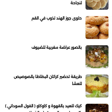
لنجاحة
حلوى جوز الهند تذوب في القم
بالصور عراضة مغربية للضيوف
طريقة تحضير كراتان البطاطا بالصوصيص
للعشا
كيك للعيد بالقهوة و كاوكاو ( الفول السوداني )