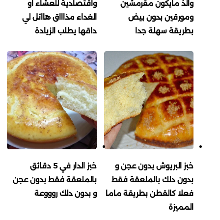
والذ مايكون مقرمشين
واقتصادية للعشاء او
ومورقين بدون بيض
الغداء مذاااق هاائل لي
بطريقة سهلة جدا
داقها يطلب الزيادة
خبز البريوش بدون عجن و
خبز الدار في 5 دقائق
بدون دلك بالملعقة فقط
بالملعقة فقط بدون عجن
فعلا كالقطن بطريقة ماما
و بدون دلك روووعة
المميزة