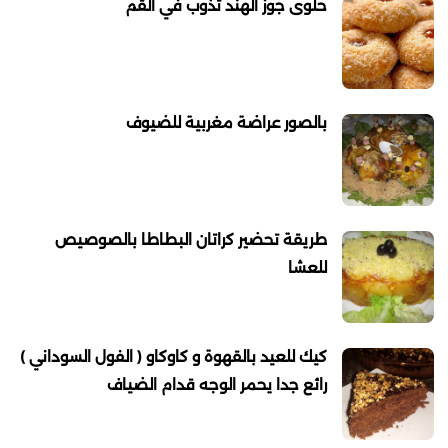
حلوى جوز الهند تذوب في القم
بالصور عراضة مغربية للضيوف
طريقة تحضير كراتان البطاطا بالصوصيص
للعشا
كيك للعيد بالقهوة و كاوكاو ( الفول السوداني )
رائع جدا يحمر الوجه قدام الضياف