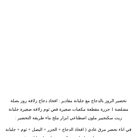
تحضير الروز بالدجاج مع جلبانة مقادير : افخاذ دجاج زلافة روز بصلة
مشلضة 1 جزرة مقطعة مكعبات صغيرة فص ثوم زلافة صغيرة جلبانة
زيت سكنجبير ملون اصطناعي ابزار ملح ماء طريقة التحضير :
في اناء نحضر مرق عادي ( افخاذ الدجاج + الجزر + البصل + ثوم + جلبانة