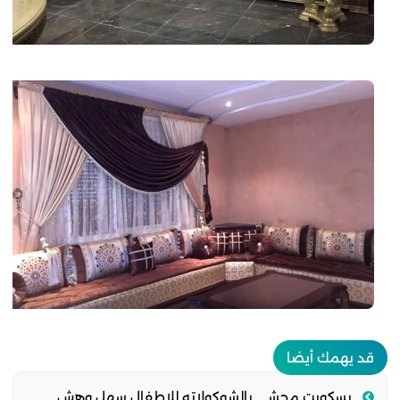
قد يهمك أيضا
بسكويت محشي بالشوكولاته للاطفال سهل وهش