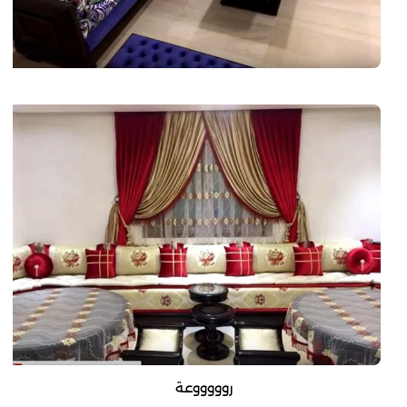
روووووعة