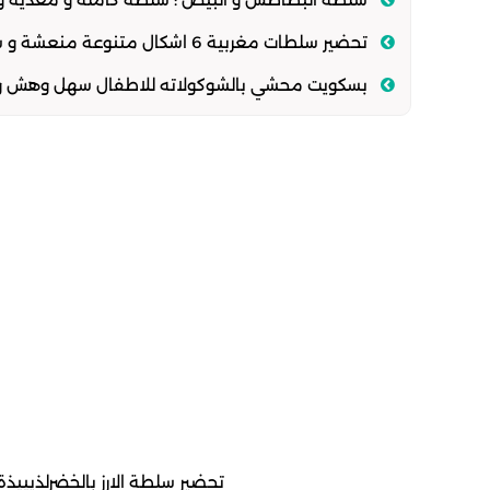
تحضير سلطات مغربية 6 اشكال متنوعة منعشة و سهلة والاهم لذيييييذة بزاف
بسكويت محشي بالشوكولاته للاطفال سهل وهش وافض
تحضير سلطة الارز بالخضرلذيييذ