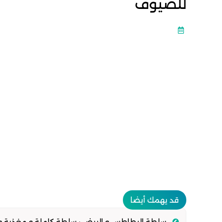
للضيوف
قد يهمك أيضا
سلطة البطاطس و البيض : سلطة كاملة و مغذية وبت