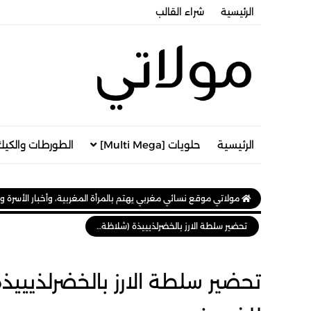
الرئيسية
شراء القالب
الرئيسية
حلويات [Multi Mega]
الطورطات والكيك
مولاتي موقع نسائي مغربي يهتم بالمرأة المغربية، وأخبار الأسرة و
تحضير سلطة الارز بالخضرلذيييذة (شلاظة الجردة ) رائعة وراقية للضيوف
تحضير سلطة الارز بالخضرلذيييذة