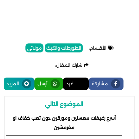
الأقسام:
الطورطات والكيك
مولاتي
شارك المقال:
مشاركة
غرد
أرسل
المزيد
الموضوع التالي
أسرع رغيفات معسلين ومورقين دون تعب خفاف او
مقرمشين