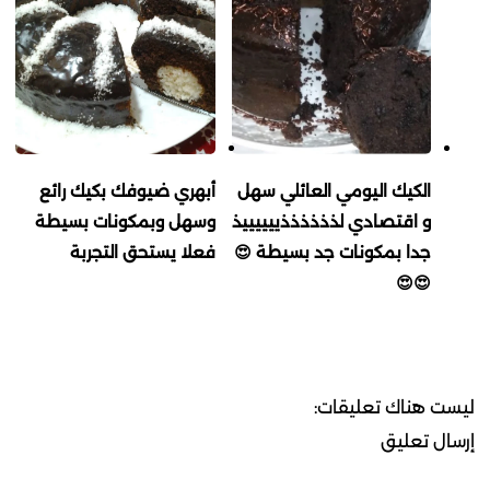
الكيك اليومي العائلي سهل
أبهري ضيوفك بكيك رائع
و اقتصادي لذذذذذذييييييذ
وسهل وبمكونات بسيطة
جدا بمكونات جد بسيطة 😍
فعلا يستحق التجربة
😍😍
ليست هناك تعليقات:
إرسال تعليق