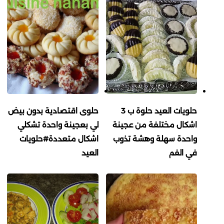
حلويات العيد حلوة ب 3
حلوى اقتصادية بدون بيض
اشكال مختلفة من عجينة
لي بعجينة واحدة تشكلي
واحدة سهلة وهشة تذوب
اشكال متعددة#حلويات
في الفم
العيد