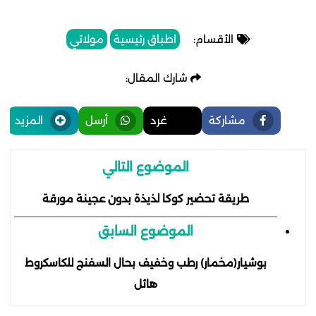
الأقسام:
اطباق رئيسية
مولاتي
شارك المقال:
مشاركة
غرد
أرسل
المزيد
الموضوع التالي
طريقة تحضير كوكا لذيذة بدون عجينة مورقة
الموضوع السابق
بوشيار(مخمار) رطب وخفيف بحال السفنج للكاسكروط
هائل