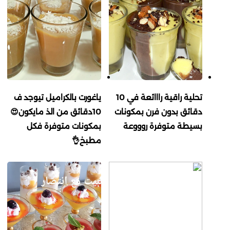
تحلية راقية رااائعة في 10
ياغورت بالكراميل تيوجد ف
دقائق بدون فرن بمكونات
10دقائق من الذ مايكون😍
بسيطة متوفرة روووعة
بمكونات متوفرة فكل
مطبخ👌