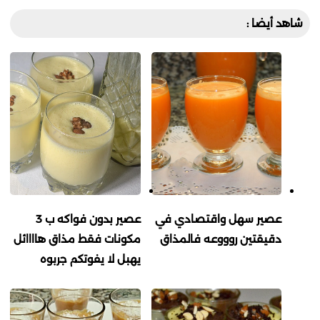
شاهد أيضا :
عصير سهل واقتصادي في
عصير بدون فواكه ب 3
دقيقتين روووعه فالمذاق
مكونات فقط مذاق هاااائل
يهبل لا يفوتكم جربوه