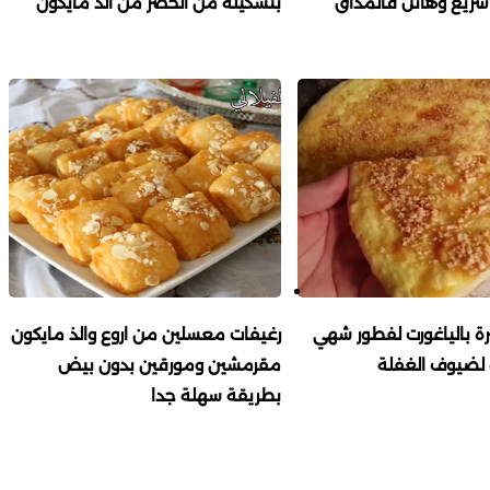
ريع وهائل فالمذاق
بتشكيلة من الخضر من الذ مايكون
 بالياغورت لفطور شهي
رغيفات معسلين من اروع والذ مايكون
لضيوف الغفلة
مقرمشين ومورقين بدون بيض
بطريقة سهلة جدا