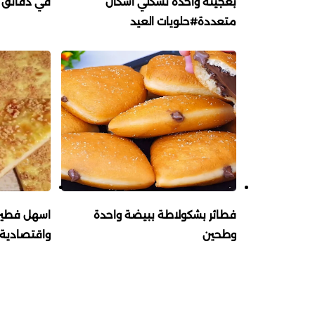
بعجينة واحدة تشكلي اشكال
في دقائق س
متعددة#حلويات العيد
فطائر بشكولاطة ببيضة واحدة
اسهل فطيرة
وطحين
واقتصادية 