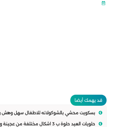
قد يهمك أيضا
بسكويت محشي بالشوكولاته للاطفال سهل وهش وافض
حلويات العيد حلوة ب 3 اشكال مختلفة من عجينة واحدة سهلة وهشة تذوب في الفم