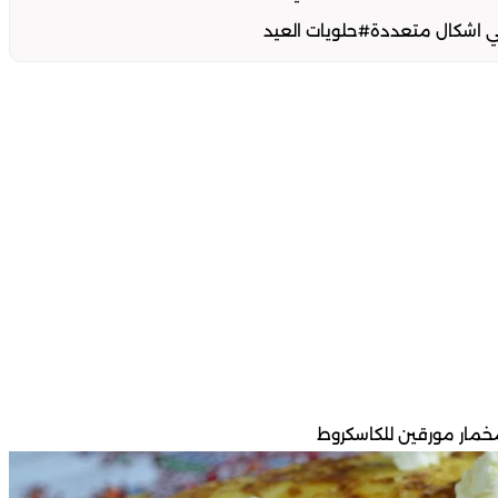
ي اشكال متعددة#حلويات العيد
خمار مورقين للكاسكروط