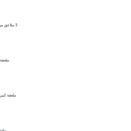
3 ملاعق من السمسم او الزنجلان
ملعقة
ملعقة كبير
ملعق