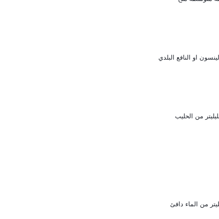
ينسون او النافع البلدي