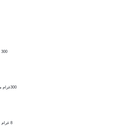
300 غرام دقيق ابيض
300غرام من دقيق القمح الممتاز
8 غرام من خميرة الحلويات