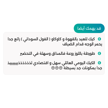
قد يهمك أيضا
كيك للعيد بالقهوة و كاوكاو ( الفول السوداني ) رائع جدا
يحمر الوجه قدام الضياف
طورطة باللوز روعة فالمذاق وسهلة في التحضير
الكيك اليومي العائلي سهل و اقتصادي لذذذذذذييييييذ
جدا بمكونات جد بسيطة 😍😍😍