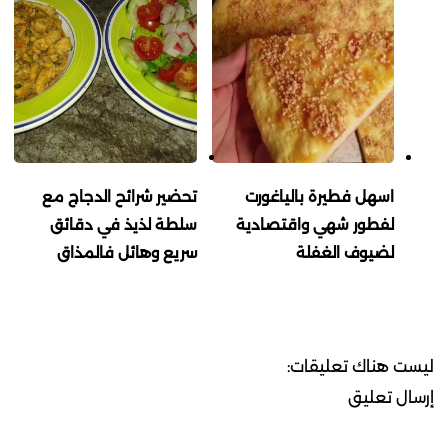
اسهل فطيرة بالياغورت
تحضير شرائح الدجاج مع
لفطور شهي واقتصادية
سلطة لذيذ في دقائق
لضيوف الغفلة
سريع وهائل فالمذاق
ليست هناك تعليقات:
إرسال تعليق