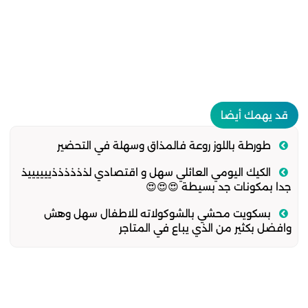
قد يهمك أيضا
طورطة باللوز روعة فالمذاق وسهلة في التحضير
الكيك اليومي العائلي سهل و اقتصادي لذذذذذذييييييذ
جدا بمكونات جد بسيطة 😍😍😍
بسكويت محشي بالشوكولاته للاطفال سهل وهش
وافضل بكثير من الذي يباع في المتاجر