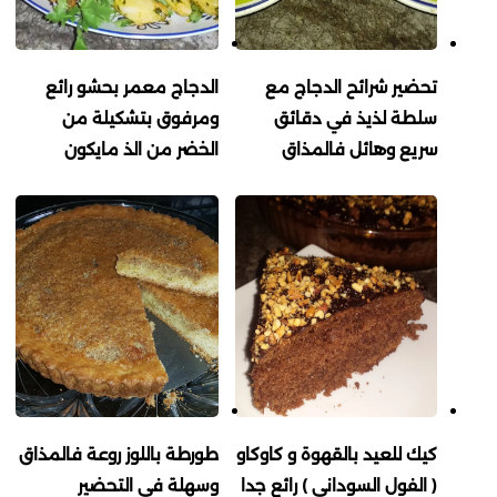
تحضير شرائح الدجاج مع
الدجاج معمر بحشو رائع
سلطة لذيذ في دقائق
ومرفوق بتشكيلة من
سريع وهائل فالمذاق
الخضر من الذ مايكون
كيك للعيد بالقهوة و كاوكاو
طورطة باللوز روعة فالمذاق
( الفول السوداني ) رائع جدا
وسهلة في التحضير