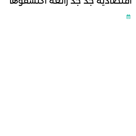
اقتصادية جد جد رائعة اكتشفوها