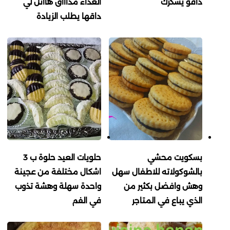
داقو يشكرك
الغداء مذاااق هاائل لي
داقها يطلب الزيادة
بسكويت محشي
حلويات العيد حلوة ب 3
بالشوكولاته للاطفال سهل
اشكال مختلفة من عجينة
وهش وافضل بكثير من
واحدة سهلة وهشة تذوب
الذي يباع في المتاجر
في الفم