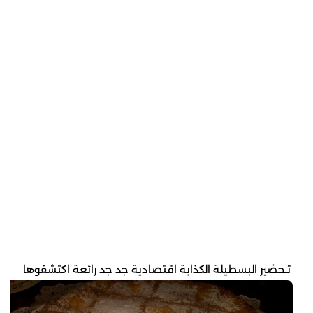
تـحضير البسطيلة الكذابة اقتصادية جد جد رائعة اكتشفوها