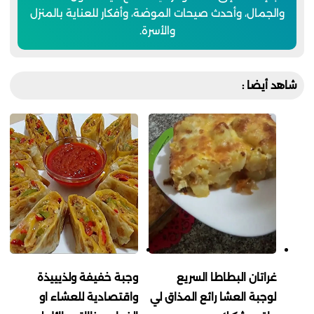
والجمال، وأحدث صيحات الموضة، وأفكار للعناية بالمنزل
والأسرة.
شاهد أيضا :
غراتان البطاطا السريع
وجبة خفيفة ولذيييذة
لوجبة العشا رائع المذاق لي
واقتصادية للعشاء او