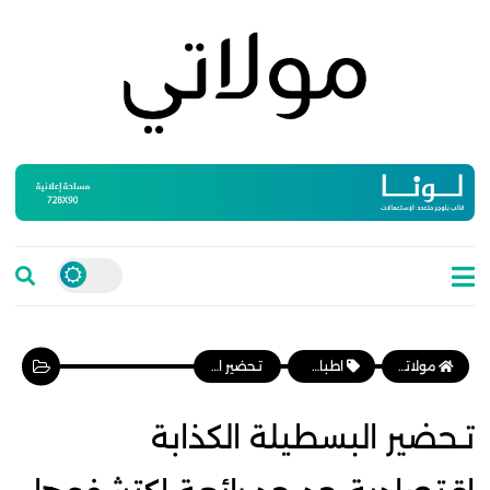
مولاتي موقع نسائي مغربي يهتم بالمرأة المغربية، وأخبار الأسرة و المجتمع
اطباق رئيسية
تـحضير البسطيلة الكذابة اقتصادية جد جد رائعة اكتشفوها
تـحضير البسطيلة الكذابة