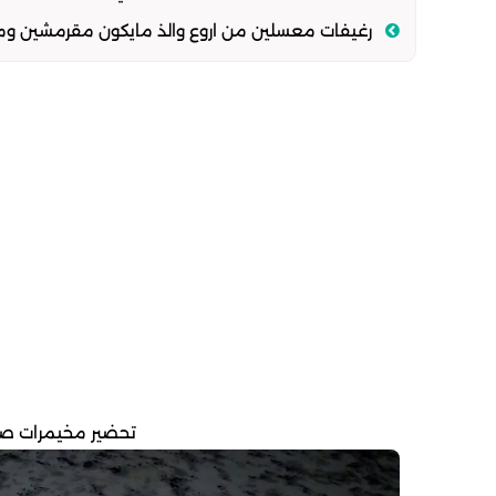
رغيفات معسلين من اروع والذ مايكون مقرمشين وم
تحضير مخيمرات صغ