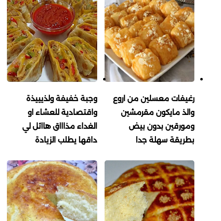
رغيفات معسلين من اروع
وجبة خفيفة ولذيييذة
والذ مايكون مقرمشين
واقتصادية للعشاء او
ومورقين بدون بيض
الغداء مذاااق هاائل لي
بطريقة سهلة جدا
داقها يطلب الزيادة