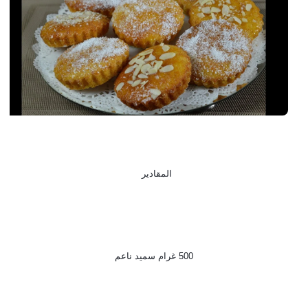
المقادير  
500 غرام سميد ناعم