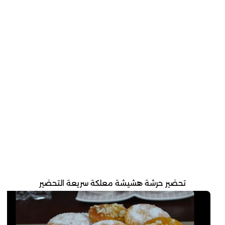
تحضير حرشة هشيشة معلكة سريعة التحضير