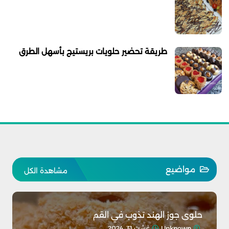
طريقة تحضير حلويات بريستيج بأسهل الطرق
مواضيع
مشاهدة الكل
حلوى جوز الهند تذوب في القم
Unknown
غشت 31, 2024