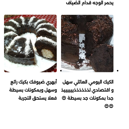
يحمر الوجه قدام الضياف
الكيك اليومي العائلي سهل
أبهري ضيوفك بكيك رائع
و اقتصادي لذذذذذذييييييذ
وسهل وبمكونات بسيطة
جدا بمكونات جد بسيطة 😍
فعلا يستحق التجربة
😍😍