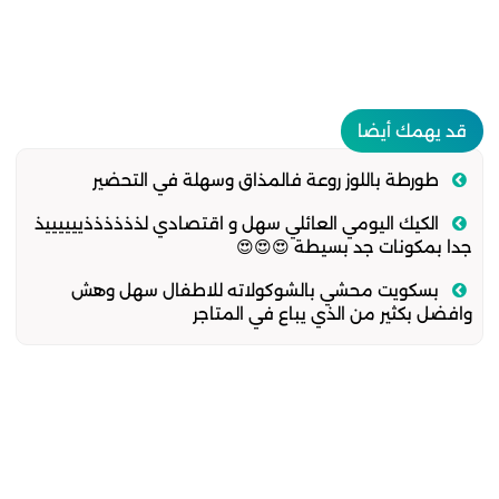
قد يهمك أيضا
طورطة باللوز روعة فالمذاق وسهلة في التحضير
الكيك اليومي العائلي سهل و اقتصادي لذذذذذذييييييذ
جدا بمكونات جد بسيطة 😍😍😍
بسكويت محشي بالشوكولاته للاطفال سهل وهش
وافضل بكثير من الذي يباع في المتاجر