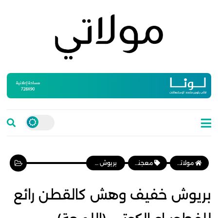
مولاتي موقع نسائي مغربي يهتم بالمرأة المغربية، وأخبار الأسرة و المجتمع
معجنات وفطائر
بريوش خفيف وهش كالقطن رائع للفطور او الكوتي (اللمجة) رووووعة
بريوش خفيف وهش كالقطن رائع