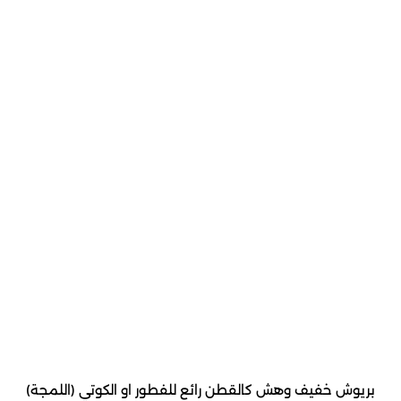
بريوش خفيف وهش كالقطن رائع للفطور او الكوتي (اللمجة)