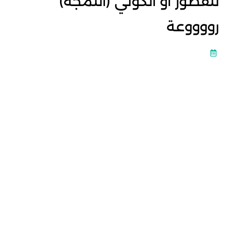
للفطور او الكوتي (اللمجة)
رووووعة