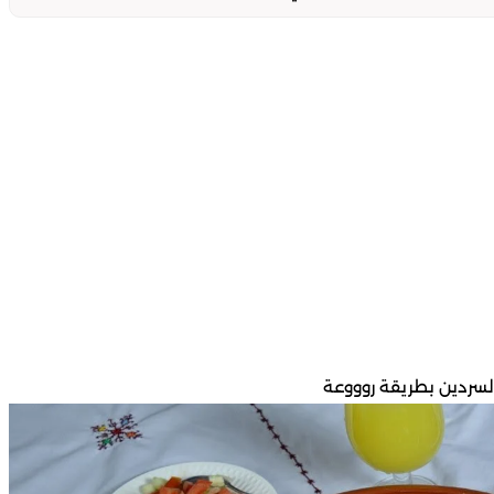
سردين بطريقة روووعة