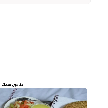
طاجين سمك ال