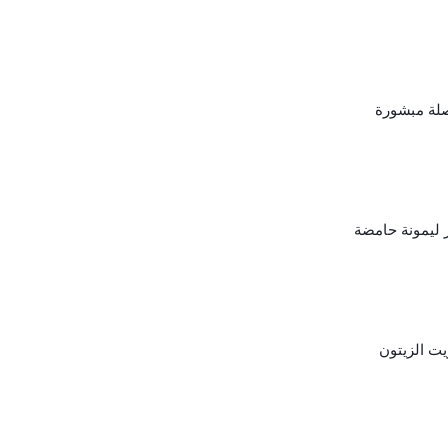
لة مبشورة
ليمونة حامضة
يت الزيتون