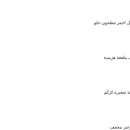
ل احمر مطحون حلو
ملعقة هريسة
ة صغيرة كركم
عتر مجفف