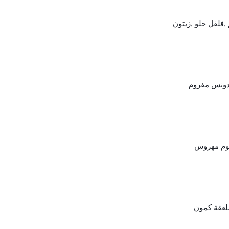
فلفل حلو ,زيتون
دونس مفروم
وم مهروس
لعقة كمون