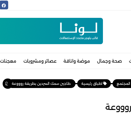
صحة وجمال
موضة واناقة
عصائر ومشروبات
معجنات 
 المجتمع
اطباق رئيسية
طاجين سمك السردين بطريقة روووعة
وووعة