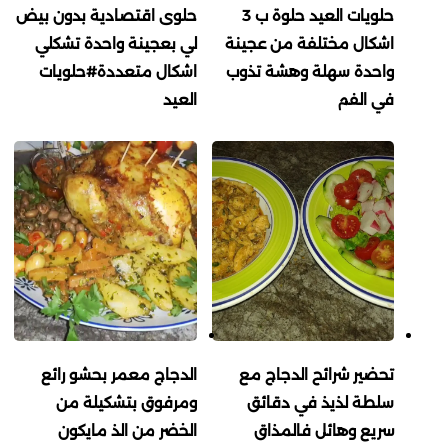
حلويات العيد حلوة ب 3
حلوى اقتصادية بدون بيض
اشكال مختلفة من عجينة
لي بعجينة واحدة تشكلي
واحدة سهلة وهشة تذوب
اشكال متعددة#حلويات
في الفم
العيد
تحضير شرائح الدجاج مع
الدجاج معمر بحشو رائع
سلطة لذيذ في دقائق
ومرفوق بتشكيلة من
سريع وهائل فالمذاق
الخضر من الذ مايكون