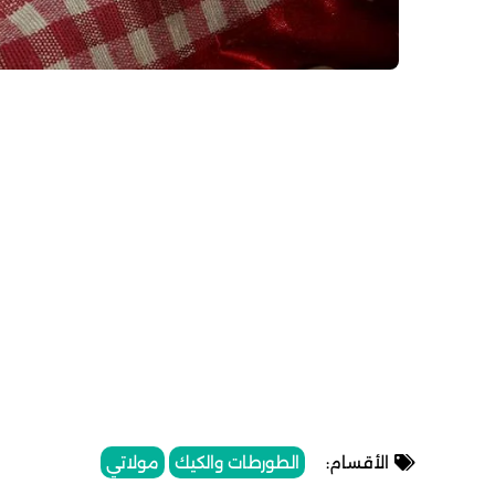
 بصحة و
الأقسام:
الطورطات والكيك
مولاتي