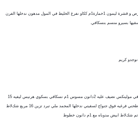
2بيضات 6م سنيدة في مولينكس تم6م زيت 8م عصير البرتقال 8م فورص و قشرة ليمون 1خمارة1م ككاو نفرغ الخليط في المول مدهون ندخلها الفرن 
نوجدو كريم
نص ليتر حليب 2م سنيدة 2 فﻻن كرميل فوق نار حتى يغلى نفرغوه في مولينكس نضيف عليه 2دانون مسوس 1م نسكافي بسكوي هرنيس ليفيه 15 
الحبة واحد ديال كولدن كوك بدرهم نهرمشوه وضيفيه في مولينكس وطحني فرغيه فوق جنواج لسقيتي ندخلها المجمد ملي تبرد تزين 16 مربع شكﻻط 
 ابيض مدوباه مع 1م دانون خطوط