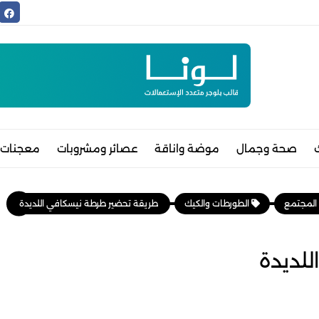
صحة وجمال
موضة واناقة
عصائر ومشروبات
معجنات 
 المجتمع
الطورطات والكيك
طريقة تحضير طرطة نيسكافي اللديدة
لديدة