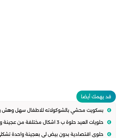
قد يهمك أيضا
بسكويت محشي بالشوكولاته للاطفال سهل وهش وافض
حلويات العيد حلوة ب 3 اشكال مختلفة من عجينة واحدة سهلة وهشة تذوب في الفم
حلوى اقتصادية بدون بيض لي بعجينة واحدة تشكل