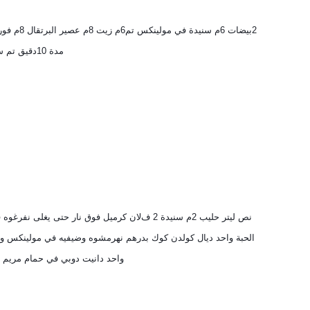
مدة 10دقيق تم سقيها بسيرو منسم بنسكافي.
واحد دانيت دوبي في حمام مريم تم شكﻻط