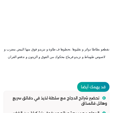
نقطعو بطاطا دوائر و نقليوها .نحطوها ف طاوة و ننزيدو فوق منها البيض مضرب و 
لاصوص طوماط و نزيدو فرماج محكوك من الفوق و الزيتون و ندفعو الفران
قد يهمك أيضا
تحضير شرائح الدجاج مع سلطة لذيذ في دقائق سريع
وهائل فالمذاق