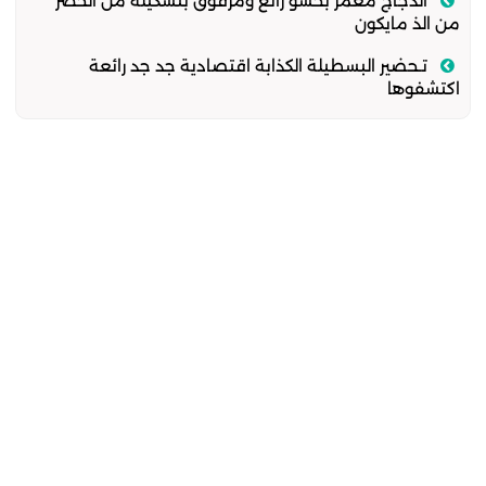
الدجاج معمر بحشو رائع ومرفوق بتشكيلة من الخضر
من الذ مايكون
تـحضير البسطيلة الكذابة اقتصادية جد جد رائعة
اكتشفوها