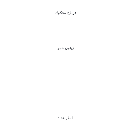
فرماج محكوك
زيتون حمر
الطريقة :