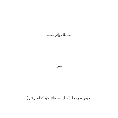
بطاطا دوائر مقلية
بيض
صوص طوماط ( مطيشة .ملح .حبة كحلة .زعتر )